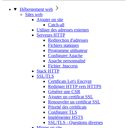
Hébergement web
Sites web
Ajouter un site
Catch-all
Utiliser des adresses externes
Serveurs HTTP
Redirection d'adresses
Fichiers statiques
Programme utilisateur
Configurer Apache
Apache personnalisé
Fichier .htaccess
Stack HTTP
SSL/TLS
Certificats Let's Encrypt
Rediriger HTTP vers HTTPS
Générer une CSR
Ajouter un certificat SSL
Renouveler un certificat SSL
Priorité des certificats
Configurer TLS
Implémenter HSTS
SSL/TLS - Questions diverses
Migrer un site