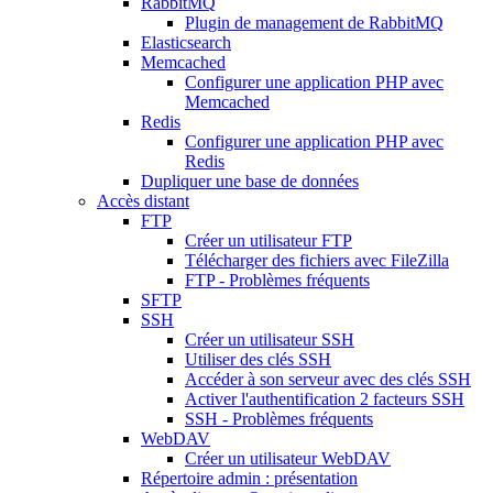
RabbitMQ
Plugin de management de RabbitMQ
Elasticsearch
Memcached
Configurer une application PHP avec
Memcached
Redis
Configurer une application PHP avec
Redis
Dupliquer une base de données
Accès distant
FTP
Créer un utilisateur FTP
Télécharger des fichiers avec FileZilla
FTP - Problèmes fréquents
SFTP
SSH
Créer un utilisateur SSH
Utiliser des clés SSH
Accéder à son serveur avec des clés SSH
Activer l'authentification 2 facteurs SSH
SSH - Problèmes fréquents
WebDAV
Créer un utilisateur WebDAV
Répertoire admin : présentation