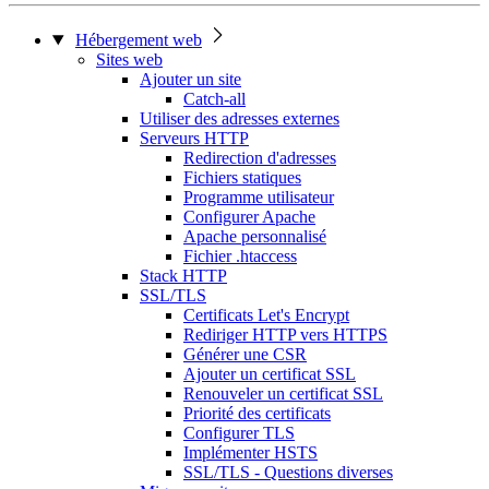
Hébergement web
Sites web
Ajouter un site
Catch-all
Utiliser des adresses externes
Serveurs HTTP
Redirection d'adresses
Fichiers statiques
Programme utilisateur
Configurer Apache
Apache personnalisé
Fichier .htaccess
Stack HTTP
SSL/TLS
Certificats Let's Encrypt
Rediriger HTTP vers HTTPS
Générer une CSR
Ajouter un certificat SSL
Renouveler un certificat SSL
Priorité des certificats
Configurer TLS
Implémenter HSTS
SSL/TLS - Questions diverses