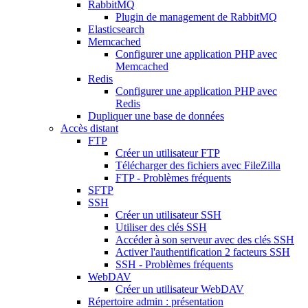
RabbitMQ
Plugin de management de RabbitMQ
Elasticsearch
Memcached
Configurer une application PHP avec
Memcached
Redis
Configurer une application PHP avec
Redis
Dupliquer une base de données
Accès distant
FTP
Créer un utilisateur FTP
Télécharger des fichiers avec FileZilla
FTP - Problèmes fréquents
SFTP
SSH
Créer un utilisateur SSH
Utiliser des clés SSH
Accéder à son serveur avec des clés SSH
Activer l'authentification 2 facteurs SSH
SSH - Problèmes fréquents
WebDAV
Créer un utilisateur WebDAV
Répertoire admin : présentation