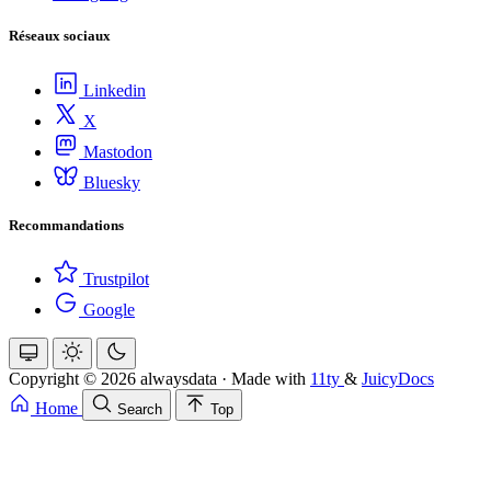
Réseaux sociaux
Linkedin
X
Mastodon
Bluesky
Recommandations
Trustpilot
Google
Copyright © 2026 alwaysdata
·
Made with
11ty
&
JuicyDocs
Home
Search
Top