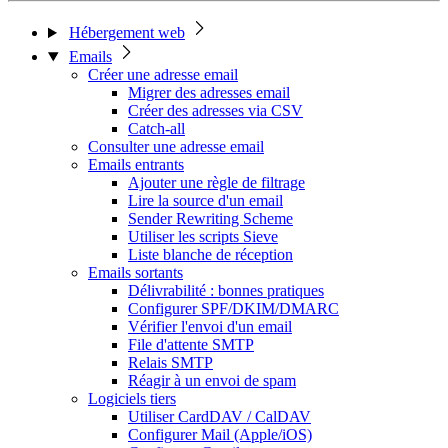
Hébergement web
Emails
Créer une adresse email
Migrer des adresses email
Créer des adresses via CSV
Catch-all
Consulter une adresse email
Emails entrants
Ajouter une règle de filtrage
Lire la source d'un email
Sender Rewriting Scheme
Utiliser les scripts Sieve
Liste blanche de réception
Emails sortants
Délivrabilité : bonnes pratiques
Configurer SPF/DKIM/DMARC
Vérifier l'envoi d'un email
File d'attente SMTP
Relais SMTP
Réagir à un envoi de spam
Logiciels tiers
Utiliser CardDAV / CalDAV
Configurer Mail (Apple/iOS)