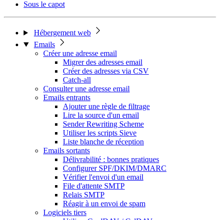
Sous le capot
Hébergement web
Emails
Créer une adresse email
Migrer des adresses email
Créer des adresses via CSV
Catch-all
Consulter une adresse email
Emails entrants
Ajouter une règle de filtrage
Lire la source d'un email
Sender Rewriting Scheme
Utiliser les scripts Sieve
Liste blanche de réception
Emails sortants
Délivrabilité : bonnes pratiques
Configurer SPF/DKIM/DMARC
Vérifier l'envoi d'un email
File d'attente SMTP
Relais SMTP
Réagir à un envoi de spam
Logiciels tiers