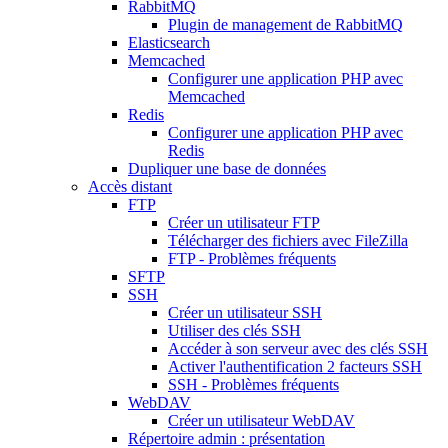
RabbitMQ
Plugin de management de RabbitMQ
Elasticsearch
Memcached
Configurer une application PHP avec
Memcached
Redis
Configurer une application PHP avec
Redis
Dupliquer une base de données
Accès distant
FTP
Créer un utilisateur FTP
Télécharger des fichiers avec FileZilla
FTP - Problèmes fréquents
SFTP
SSH
Créer un utilisateur SSH
Utiliser des clés SSH
Accéder à son serveur avec des clés SSH
Activer l'authentification 2 facteurs SSH
SSH - Problèmes fréquents
WebDAV
Créer un utilisateur WebDAV
Répertoire admin : présentation