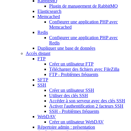
RabbitMQ
Plugin de management de RabbitMQ
Elasticsearch
Memcached
Configurer une application PHP avec
Memcached
Redis
Configurer une application PHP avec
Redis
Dupliquer une base de données
Accès distant
FTP
Créer un utilisateur FTP
Télécharger des fichiers avec FileZilla
FTP - Problèmes fréquents
SFTP
SSH
Créer un utilisateur SSH
Utiliser des clés SSH
Accéder à son serveur avec des clés SSH
Activer l'authentification 2 facteurs SSH
SSH - Problèmes fréquents
WebDAV
Créer un utilisateur WebDAV
Répertoire admin : présentation