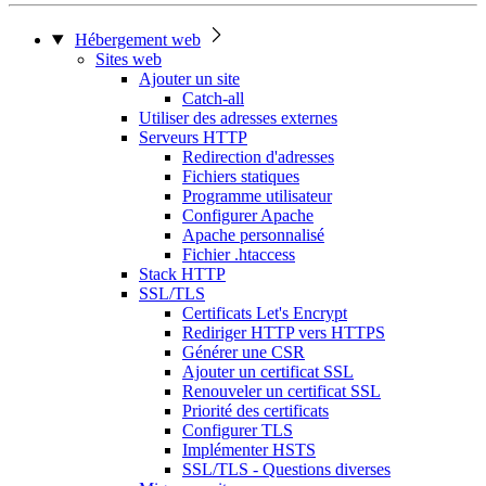
Hébergement web
Sites web
Ajouter un site
Catch-all
Utiliser des adresses externes
Serveurs HTTP
Redirection d'adresses
Fichiers statiques
Programme utilisateur
Configurer Apache
Apache personnalisé
Fichier .htaccess
Stack HTTP
SSL/TLS
Certificats Let's Encrypt
Rediriger HTTP vers HTTPS
Générer une CSR
Ajouter un certificat SSL
Renouveler un certificat SSL
Priorité des certificats
Configurer TLS
Implémenter HSTS
SSL/TLS - Questions diverses