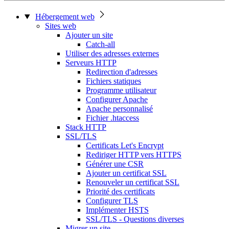
Hébergement web
Sites web
Ajouter un site
Catch-all
Utiliser des adresses externes
Serveurs HTTP
Redirection d'adresses
Fichiers statiques
Programme utilisateur
Configurer Apache
Apache personnalisé
Fichier .htaccess
Stack HTTP
SSL/TLS
Certificats Let's Encrypt
Rediriger HTTP vers HTTPS
Générer une CSR
Ajouter un certificat SSL
Renouveler un certificat SSL
Priorité des certificats
Configurer TLS
Implémenter HSTS
SSL/TLS - Questions diverses
Migrer un site