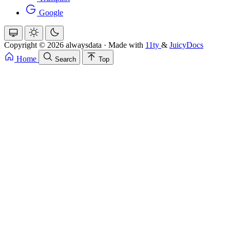
Google
Copyright © 2026 alwaysdata
·
Made with
11ty
&
JuicyDocs
Home
Search
Top