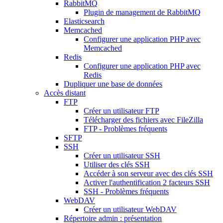
RabbitMQ
Plugin de management de RabbitMQ
Elasticsearch
Memcached
Configurer une application PHP avec
Memcached
Redis
Configurer une application PHP avec
Redis
Dupliquer une base de données
Accès distant
FTP
Créer un utilisateur FTP
Télécharger des fichiers avec FileZilla
FTP - Problèmes fréquents
SFTP
SSH
Créer un utilisateur SSH
Utiliser des clés SSH
Accéder à son serveur avec des clés SSH
Activer l'authentification 2 facteurs SSH
SSH - Problèmes fréquents
WebDAV
Créer un utilisateur WebDAV
Répertoire admin : présentation