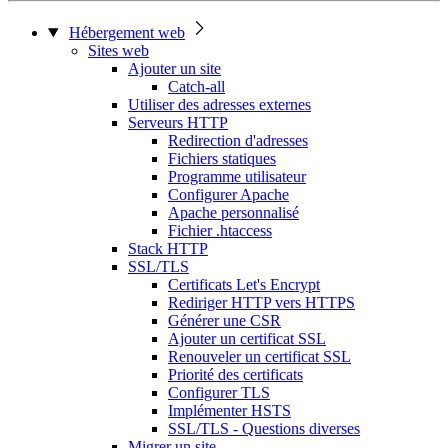
Hébergement web
Sites web
Ajouter un site
Catch-all
Utiliser des adresses externes
Serveurs HTTP
Redirection d'adresses
Fichiers statiques
Programme utilisateur
Configurer Apache
Apache personnalisé
Fichier .htaccess
Stack HTTP
SSL/TLS
Certificats Let's Encrypt
Rediriger HTTP vers HTTPS
Générer une CSR
Ajouter un certificat SSL
Renouveler un certificat SSL
Priorité des certificats
Configurer TLS
Implémenter HSTS
SSL/TLS - Questions diverses
Migrer un site