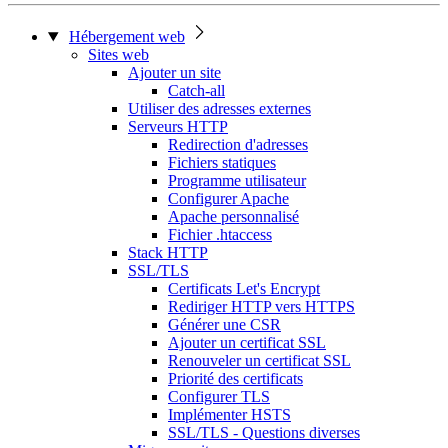
Hébergement web
Sites web
Ajouter un site
Catch-all
Utiliser des adresses externes
Serveurs HTTP
Redirection d'adresses
Fichiers statiques
Programme utilisateur
Configurer Apache
Apache personnalisé
Fichier .htaccess
Stack HTTP
SSL/TLS
Certificats Let's Encrypt
Rediriger HTTP vers HTTPS
Générer une CSR
Ajouter un certificat SSL
Renouveler un certificat SSL
Priorité des certificats
Configurer TLS
Implémenter HSTS
SSL/TLS - Questions diverses