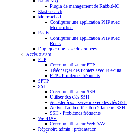
RabbitMQ
Plugin de management de RabbitMQ
Elasticsearch
Memcached
Configurer une application PHP avec
Memcached
Redis
Configurer une application PHP avec
Redis
Dupliquer une base de données
Accès distant
FTP
Créer un utilisateur FTP
Télécharger des fichiers avec FileZilla
FTP - Problèmes fréquents
SFTP
SSH
Créer un utilisateur SSH
Utiliser des clés SSH
Accéder à son serveur avec des clés SSH
Activer l'authentification 2 facteurs SSH
SSH - Problèmes fréquents
WebDAV
Créer un utilisateur WebDAV
Répertoire admin : présentation