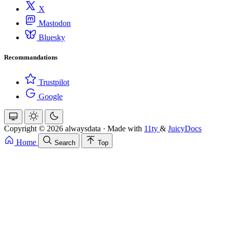
X
Mastodon
Bluesky
Recommandations
Trustpilot
Google
Copyright © 2026 alwaysdata
·
Made with
11ty
&
JuicyDocs
Home
Search
Top