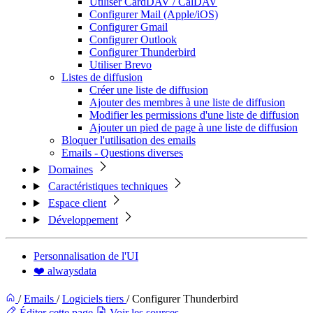
Utiliser CardDAV / CalDAV
Configurer Mail (Apple/iOS)
Configurer Gmail
Configurer Outlook
Configurer Thunderbird
Utiliser Brevo
Listes de diffusion
Créer une liste de diffusion
Ajouter des membres à une liste de diffusion
Modifier les permissions d'une liste de diffusion
Ajouter un pied de page à une liste de diffusion
Bloquer l'utilisation des emails
Emails - Questions diverses
Domaines
Caractéristiques techniques
Espace client
Développement
Personnalisation de l'UI
❤️ alwaysdata
/
Emails
/
Logiciels tiers
/
Configurer Thunderbird
Éditer cette page
Voir les sources