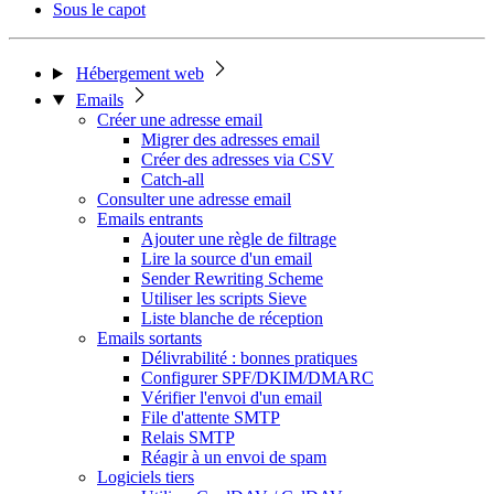
Sous le capot
Hébergement web
Emails
Créer une adresse email
Migrer des adresses email
Créer des adresses via CSV
Catch-all
Consulter une adresse email
Emails entrants
Ajouter une règle de filtrage
Lire la source d'un email
Sender Rewriting Scheme
Utiliser les scripts Sieve
Liste blanche de réception
Emails sortants
Délivrabilité : bonnes pratiques
Configurer SPF/DKIM/DMARC
Vérifier l'envoi d'un email
File d'attente SMTP
Relais SMTP
Réagir à un envoi de spam
Logiciels tiers