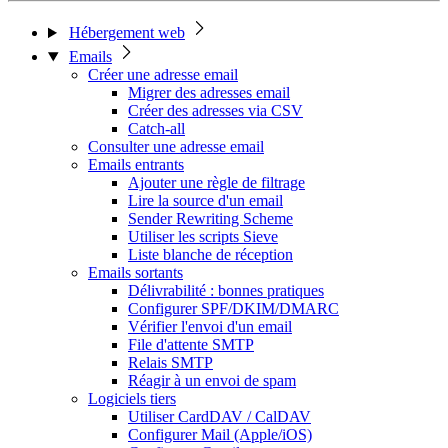
Hébergement web
Emails
Créer une adresse email
Migrer des adresses email
Créer des adresses via CSV
Catch-all
Consulter une adresse email
Emails entrants
Ajouter une règle de filtrage
Lire la source d'un email
Sender Rewriting Scheme
Utiliser les scripts Sieve
Liste blanche de réception
Emails sortants
Délivrabilité : bonnes pratiques
Configurer SPF/DKIM/DMARC
Vérifier l'envoi d'un email
File d'attente SMTP
Relais SMTP
Réagir à un envoi de spam
Logiciels tiers
Utiliser CardDAV / CalDAV
Configurer Mail (Apple/iOS)