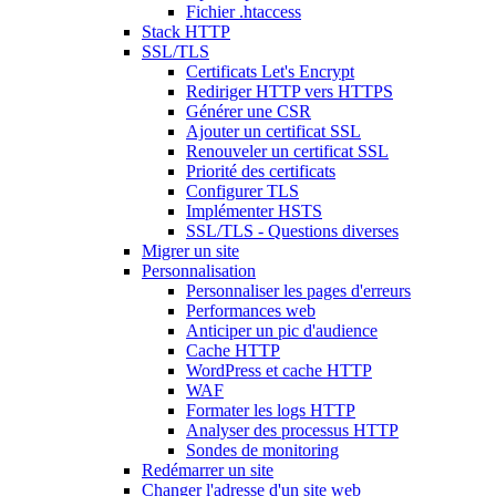
Fichier .htaccess
Stack HTTP
SSL/TLS
Certificats Let's Encrypt
Rediriger HTTP vers HTTPS
Générer une CSR
Ajouter un certificat SSL
Renouveler un certificat SSL
Priorité des certificats
Configurer TLS
Implémenter HSTS
SSL/TLS - Questions diverses
Migrer un site
Personnalisation
Personnaliser les pages d'erreurs
Performances web
Anticiper un pic d'audience
Cache HTTP
WordPress et cache HTTP
WAF
Formater les logs HTTP
Analyser des processus HTTP
Sondes de monitoring
Redémarrer un site
Changer l'adresse d'un site web