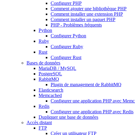
Configurer PHP
Comment ajouter une bibliothèque PHP
Comment installer une extension PHP
Comment installer un paquet PHP
PHP - Problèmes fréquents
Python
Configurer Python
Ruby
Configurer Ruby
Rust
Configurer Rust
Bases de données
MariaDB / MySQL
PostgreSQL
RabbitMQ
Plugin de management de RabbitMQ
Elasticsearch
Memcached
Configurer une application PHP avec Mem
Redis
Configurer une application PHP avec Redis
Dupliquer une base de données
Accès distant
FTP
Créer un utilisateur FTP