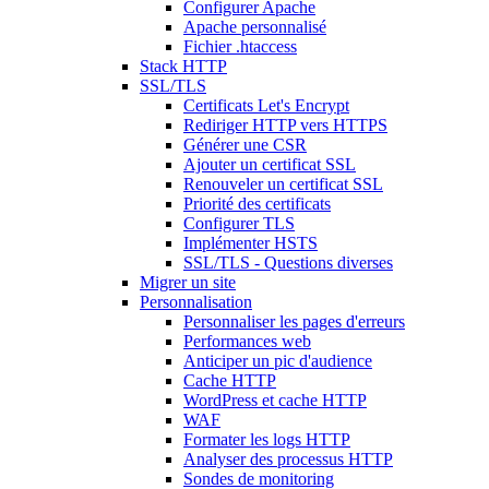
Configurer Apache
Apache personnalisé
Fichier .htaccess
Stack HTTP
SSL/TLS
Certificats Let's Encrypt
Rediriger HTTP vers HTTPS
Générer une CSR
Ajouter un certificat SSL
Renouveler un certificat SSL
Priorité des certificats
Configurer TLS
Implémenter HSTS
SSL/TLS - Questions diverses
Migrer un site
Personnalisation
Personnaliser les pages d'erreurs
Performances web
Anticiper un pic d'audience
Cache HTTP
WordPress et cache HTTP
WAF
Formater les logs HTTP
Analyser des processus HTTP
Sondes de monitoring