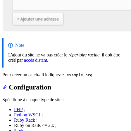
Note
L'ajout du site ne va pas créer le
répertoire racine
, il doit être
créé par
accès distant
.
Pour créer un catch-all indiquez
.
*.example.org
Configuration
Spécifique à chaque type de site :
PHP
;
Python WSGI
;
Ruby Rack
;
Ruby on Rails <= 2.x ;
Node.js
;