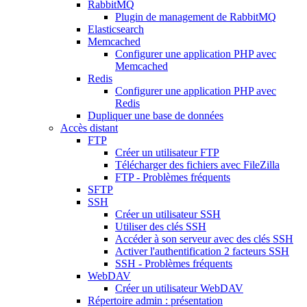
RabbitMQ
Plugin de management de RabbitMQ
Elasticsearch
Memcached
Configurer une application PHP avec
Memcached
Redis
Configurer une application PHP avec
Redis
Dupliquer une base de données
Accès distant
FTP
Créer un utilisateur FTP
Télécharger des fichiers avec FileZilla
FTP - Problèmes fréquents
SFTP
SSH
Créer un utilisateur SSH
Utiliser des clés SSH
Accéder à son serveur avec des clés SSH
Activer l'authentification 2 facteurs SSH
SSH - Problèmes fréquents
WebDAV
Créer un utilisateur WebDAV
Répertoire admin : présentation