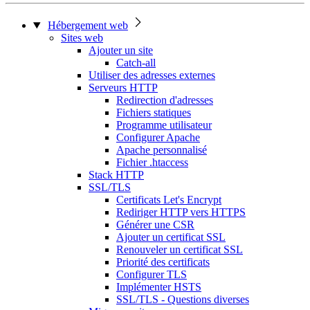
Hébergement web
Sites web
Ajouter un site
Catch-all
Utiliser des adresses externes
Serveurs HTTP
Redirection d'adresses
Fichiers statiques
Programme utilisateur
Configurer Apache
Apache personnalisé
Fichier .htaccess
Stack HTTP
SSL/TLS
Certificats Let's Encrypt
Rediriger HTTP vers HTTPS
Générer une CSR
Ajouter un certificat SSL
Renouveler un certificat SSL
Priorité des certificats
Configurer TLS
Implémenter HSTS
SSL/TLS - Questions diverses