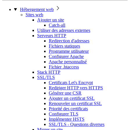
Hébergement web
Sites web
Ajouter un site
Catch-all
Utiliser des adresses externes
Serveurs HTTP
Redirection d'adresses
Fichiers statiques
Programme utilisateur
Configurer Apache
Apache personnalisé
Fichier .htaccess
Stack HTTP
SSL/TLS
Certificats Let's Encrypt
Rediriger HTTP vers HTTPS
Générer une CSR
Ajouter un certificat SSL
Renouveler un certificat SSL
Priorité des certificats
Configurer TLS
Implémenter HSTS
SSL/TLS - Questions diverses
Migrer un site