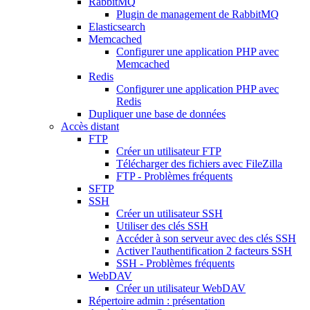
RabbitMQ
Plugin de management de RabbitMQ
Elasticsearch
Memcached
Configurer une application PHP avec
Memcached
Redis
Configurer une application PHP avec
Redis
Dupliquer une base de données
Accès distant
FTP
Créer un utilisateur FTP
Télécharger des fichiers avec FileZilla
FTP - Problèmes fréquents
SFTP
SSH
Créer un utilisateur SSH
Utiliser des clés SSH
Accéder à son serveur avec des clés SSH
Activer l'authentification 2 facteurs SSH
SSH - Problèmes fréquents
WebDAV
Créer un utilisateur WebDAV
Répertoire admin : présentation