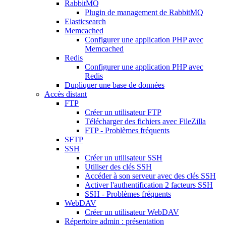
RabbitMQ
Plugin de management de RabbitMQ
Elasticsearch
Memcached
Configurer une application PHP avec
Memcached
Redis
Configurer une application PHP avec
Redis
Dupliquer une base de données
Accès distant
FTP
Créer un utilisateur FTP
Télécharger des fichiers avec FileZilla
FTP - Problèmes fréquents
SFTP
SSH
Créer un utilisateur SSH
Utiliser des clés SSH
Accéder à son serveur avec des clés SSH
Activer l'authentification 2 facteurs SSH
SSH - Problèmes fréquents
WebDAV
Créer un utilisateur WebDAV
Répertoire admin : présentation