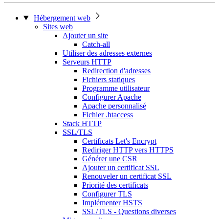
Hébergement web
Sites web
Ajouter un site
Catch-all
Utiliser des adresses externes
Serveurs HTTP
Redirection d'adresses
Fichiers statiques
Programme utilisateur
Configurer Apache
Apache personnalisé
Fichier .htaccess
Stack HTTP
SSL/TLS
Certificats Let's Encrypt
Rediriger HTTP vers HTTPS
Générer une CSR
Ajouter un certificat SSL
Renouveler un certificat SSL
Priorité des certificats
Configurer TLS
Implémenter HSTS
SSL/TLS - Questions diverses