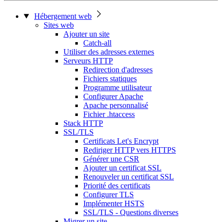
Hébergement web
Sites web
Ajouter un site
Catch-all
Utiliser des adresses externes
Serveurs HTTP
Redirection d'adresses
Fichiers statiques
Programme utilisateur
Configurer Apache
Apache personnalisé
Fichier .htaccess
Stack HTTP
SSL/TLS
Certificats Let's Encrypt
Rediriger HTTP vers HTTPS
Générer une CSR
Ajouter un certificat SSL
Renouveler un certificat SSL
Priorité des certificats
Configurer TLS
Implémenter HSTS
SSL/TLS - Questions diverses
Migrer un site