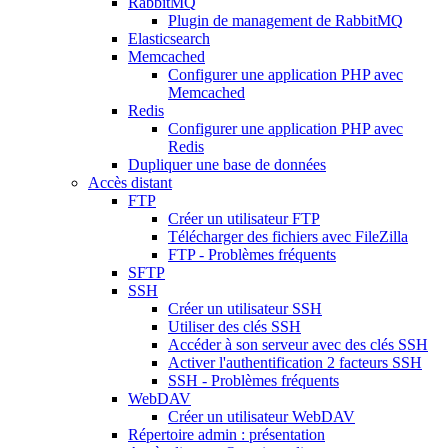
RabbitMQ
Plugin de management de RabbitMQ
Elasticsearch
Memcached
Configurer une application PHP avec
Memcached
Redis
Configurer une application PHP avec
Redis
Dupliquer une base de données
Accès distant
FTP
Créer un utilisateur FTP
Télécharger des fichiers avec FileZilla
FTP - Problèmes fréquents
SFTP
SSH
Créer un utilisateur SSH
Utiliser des clés SSH
Accéder à son serveur avec des clés SSH
Activer l'authentification 2 facteurs SSH
SSH - Problèmes fréquents
WebDAV
Créer un utilisateur WebDAV
Répertoire admin : présentation