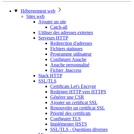
Hébergement web
Sites web
Ajouter un site
Catch-all
Utiliser des adresses externes
Serveurs HTTP
Redirection d'adresses
Fichiers statiques
Programme utilisateur
Configurer Apache
Apache personnalisé
Fichier .htaccess
Stack HTTP
SSL/TLS
Certificats Let's Encrypt
Rediriger HTTP vers HTTPS
Générer une CSR
Ajouter un certificat SSL
Renouveler un certificat SSL
Priorité des certificats
Configurer TLS
Implémenter HSTS
SSL/TLS - Questions diverses