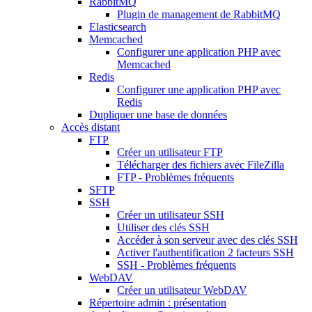
RabbitMQ
Plugin de management de RabbitMQ
Elasticsearch
Memcached
Configurer une application PHP avec
Memcached
Redis
Configurer une application PHP avec
Redis
Dupliquer une base de données
Accès distant
FTP
Créer un utilisateur FTP
Télécharger des fichiers avec FileZilla
FTP - Problèmes fréquents
SFTP
SSH
Créer un utilisateur SSH
Utiliser des clés SSH
Accéder à son serveur avec des clés SSH
Activer l'authentification 2 facteurs SSH
SSH - Problèmes fréquents
WebDAV
Créer un utilisateur WebDAV
Répertoire admin : présentation