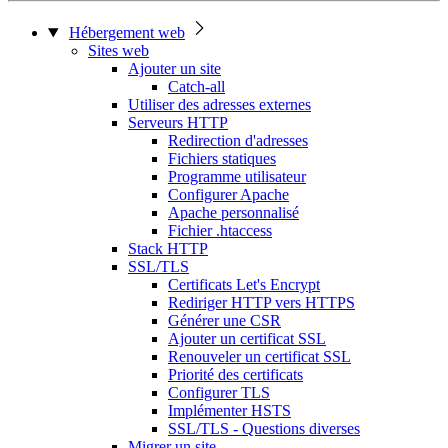
Hébergement web
Sites web
Ajouter un site
Catch-all
Utiliser des adresses externes
Serveurs HTTP
Redirection d'adresses
Fichiers statiques
Programme utilisateur
Configurer Apache
Apache personnalisé
Fichier .htaccess
Stack HTTP
SSL/TLS
Certificats Let's Encrypt
Rediriger HTTP vers HTTPS
Générer une CSR
Ajouter un certificat SSL
Renouveler un certificat SSL
Priorité des certificats
Configurer TLS
Implémenter HSTS
SSL/TLS - Questions diverses
Migrer un site