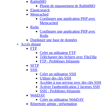
RabbitMQ
Plugin de management de RabbitMQ
Elasticsearch
Memcached
Configurer une application PHP avec
Memcached
Redis
Configurer une application PHP avec
Redis
Dupliquer une base de données
Accès distant
FTP
Créer un utilisateur FTP
Télécharger des fichiers avec FileZilla
FTP - Problèmes fréquents
SFTP
SSH
Créer un utilisateur SSH
Utiliser des clés SSH
Accéder à son serveur avec des clés SSH
Activer l'authentification 2 facteurs SSH
SSH - Problèmes fréquents
WebDAV
Créer un utilisateur WebDAV
Répertoire admin : présentation