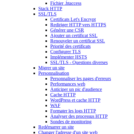
Fichier .htaccess
Stack HTTP
SSL/TLS
Certificats Let's Encrypt
Rediriger HTTP vers HTTPS
Générer une CSR
Ajouter un certificat SSL
Renouveler un certificat SSL
Priorité des certificats
Configurer TLS
Implémenter HSTS
SSL/TLS - Questions diverses
Migrer un site
Personnalisation
Personnaliser les pages d'erreurs
Performances web
Anticiper un pic d'audience
Cache HTTP
WordPress et cache HTTP
WAF
Formater les logs HTTP
Analyser des processus HTTP
Sondes de monitoring
Redémarrer un site
Changer l'adresse d'un site web