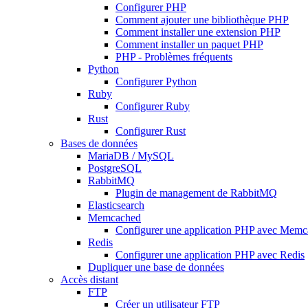
Configurer PHP
Comment ajouter une bibliothèque PHP
Comment installer une extension PHP
Comment installer un paquet PHP
PHP - Problèmes fréquents
Python
Configurer Python
Ruby
Configurer Ruby
Rust
Configurer Rust
Bases de données
MariaDB / MySQL
PostgreSQL
RabbitMQ
Plugin de management de RabbitMQ
Elasticsearch
Memcached
Configurer une application PHP avec Mem
Redis
Configurer une application PHP avec Redis
Dupliquer une base de données
Accès distant
FTP
Créer un utilisateur FTP