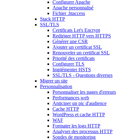
Configurer Apache
Apache personnalisé
Fichier .htaccess
Stack HTTP
SSL/TLS
Certificats Let's Encrypt
Rediriger HTTP vers HTTPS
Générer une CSR
Ajouter un certificat SSL
Renouveler un certificat SSL
Priorité des certificats
Configurer TLS
Implémenter HSTS
SSL/TLS - Questions diverses
Migrer un site
Personnalisation
Personnaliser les pages d'erreurs
Performances web
Anticiper un pic d'audience
Cache HTTP
WordPress et cache HTTP
WAF
Formater les logs HTTP
Analyser des processus HTTP
Sondes de monitoring