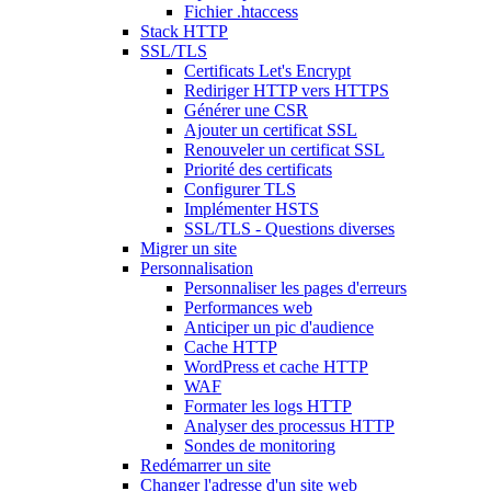
Fichier .htaccess
Stack HTTP
SSL/TLS
Certificats Let's Encrypt
Rediriger HTTP vers HTTPS
Générer une CSR
Ajouter un certificat SSL
Renouveler un certificat SSL
Priorité des certificats
Configurer TLS
Implémenter HSTS
SSL/TLS - Questions diverses
Migrer un site
Personnalisation
Personnaliser les pages d'erreurs
Performances web
Anticiper un pic d'audience
Cache HTTP
WordPress et cache HTTP
WAF
Formater les logs HTTP
Analyser des processus HTTP
Sondes de monitoring
Redémarrer un site
Changer l'adresse d'un site web