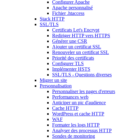
Configurer Apache
Apache personnalisé
Fichier .htaccess
Stack HTTP
SSL/TLS
Certificats Let's Encrypt
Rediriger HTTP vers HTTPS
Générer une CSR
Ajouter un certificat SSL
Renouveler un certificat SSL
Priorité des certificats
Configurer TLS
Implémenter HSTS
SSL/TLS - Questions diverses
Migrer un site
Personnalisation
Personnaliser les pages d'erreurs
Performances web
Anticiper un pic d'audience
Cache HTTP
WordPress et cache HTTP
WAF
Formater les logs HTTP
Analyser des processus HTTP
Sondes de monitoring