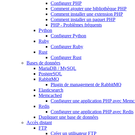
Configurer PHP
Comment ajouter une bibliothèque PHP
Comment installer une extension PHP
Comment installer un paquet PHP
PHP - Problèmes fréquents
Python
Configurer Python
Ruby
Configurer Ruby
Rust
Configurer Rust
Bases de données
MariaDB / MySQL
PostgreSQL
RabbitMQ
Plugin de management de RabbitMQ
Elasticsearch
Memcached
Configurer une application PHP avec Mem
Redis
Configurer une application PHP avec Redis
Dupliquer une base de données
Accès distant
FTP
Créer un utilisateur FTP