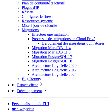
Plan de continuité d'activité
Plages d'IP
Réseau
Configurer le firewall
Ressources système
Mise à jour de sécurité
Migrations
Effectuer une migration
Processus des migrations en Cloud Privé
Déroulement des migrations obligatoires
Migration MariaDB 11.4
Migration MariaDB 11.8
Migration PostgreSQL 17
Migration PostgreSQL 18
Architecture Logicielle 2020
Architecture Logicielle 2017
Architecture Logicielle 2024
Bug Bounty
Espace client
Développement
Personnalisation de l'UI
❤️ alwaysdata