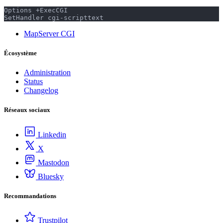
Options +ExecCGI
SetHandler cgi-script
text
MapServer CGI
Écosystème
Administration
Status
Changelog
Réseaux sociaux
Linkedin
X
Mastodon
Bluesky
Recommandations
Trustpilot