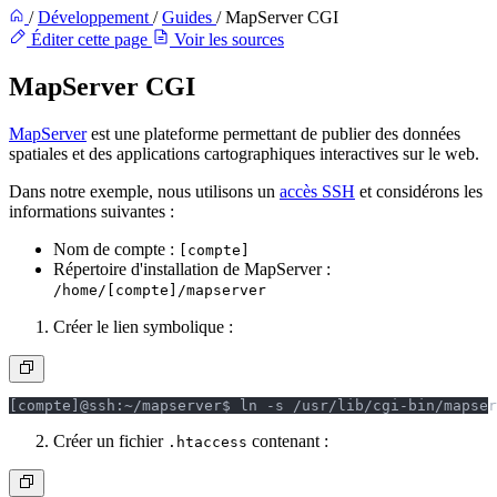
/
Développement
/
Guides
/
MapServer CGI
Éditer cette page
Voir les sources
MapServer CGI
MapServer
est une plateforme permettant de publier des données
spatiales et des applications cartographiques interactives sur le web.
Dans notre exemple, nous utilisons un
accès SSH
et considérons les
informations suivantes :
Nom de compte :
[compte]
Répertoire d'installation de MapServer :
/home/[compte]/mapserver
Créer le lien symbolique :
[compte]@ssh:~/mapserver$ ln -s /usr/lib/cgi-bin/mapser
Créer un fichier
contenant :
.htaccess