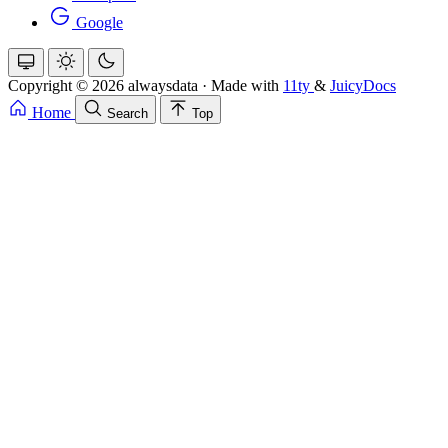
Google
Copyright © 2026 alwaysdata
·
Made with
11ty
&
JuicyDocs
Home
Search
Top