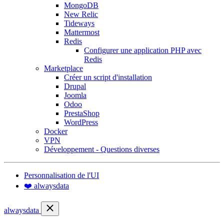
MongoDB
New Relic
Tideways
Mattermost
Redis
Configurer une application PHP avec
Redis
Marketplace
Créer un script d'installation
Drupal
Joomla
Odoo
PrestaShop
WordPress
Docker
VPN
Développement - Questions diverses
Personnalisation de l'UI
❤️ alwaysdata
alwaysdata