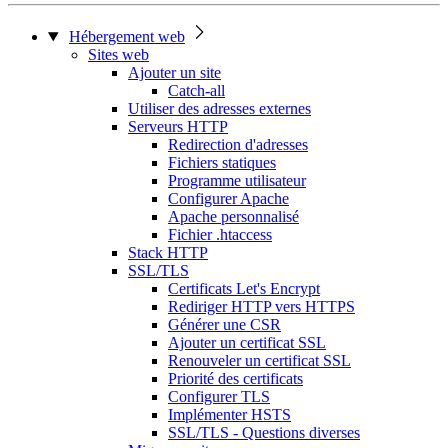
Hébergement web
Sites web
Ajouter un site
Catch-all
Utiliser des adresses externes
Serveurs HTTP
Redirection d'adresses
Fichiers statiques
Programme utilisateur
Configurer Apache
Apache personnalisé
Fichier .htaccess
Stack HTTP
SSL/TLS
Certificats Let's Encrypt
Rediriger HTTP vers HTTPS
Générer une CSR
Ajouter un certificat SSL
Renouveler un certificat SSL
Priorité des certificats
Configurer TLS
Implémenter HSTS
SSL/TLS - Questions diverses