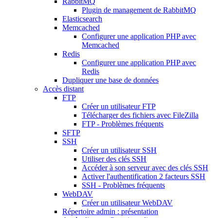
RabbitMQ
Plugin de management de RabbitMQ
Elasticsearch
Memcached
Configurer une application PHP avec
Memcached
Redis
Configurer une application PHP avec
Redis
Dupliquer une base de données
Accès distant
FTP
Créer un utilisateur FTP
Télécharger des fichiers avec FileZilla
FTP - Problèmes fréquents
SFTP
SSH
Créer un utilisateur SSH
Utiliser des clés SSH
Accéder à son serveur avec des clés SSH
Activer l'authentification 2 facteurs SSH
SSH - Problèmes fréquents
WebDAV
Créer un utilisateur WebDAV
Répertoire admin : présentation