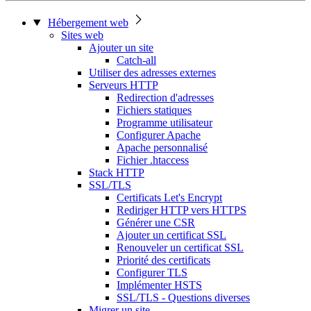
Hébergement web
Sites web
Ajouter un site
Catch-all
Utiliser des adresses externes
Serveurs HTTP
Redirection d'adresses
Fichiers statiques
Programme utilisateur
Configurer Apache
Apache personnalisé
Fichier .htaccess
Stack HTTP
SSL/TLS
Certificats Let's Encrypt
Rediriger HTTP vers HTTPS
Générer une CSR
Ajouter un certificat SSL
Renouveler un certificat SSL
Priorité des certificats
Configurer TLS
Implémenter HSTS
SSL/TLS - Questions diverses
Migrer un site