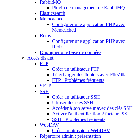
RabbitMQ
Plugin de management de RabbitMQ
Elasticsearch
Memcached
Configurer une application PHP avec
Memcached
Redis
Configurer une application PHP avec
Redis
Dupliquer une base de données
Accès distant
FTP
Créer un utilisateur FTP
Télécharger des fichiers avec FileZilla
FTP - Problèmes fréquents
SFTP
SSH
Créer un utilisateur SSH
Utiliser des clés SSH
Accéder à son serveur avec des clés SSH
Activer l'authentification 2 facteurs SSH
SSH - Problèmes fréquents
WebDAV
Créer un utilisateur WebDAV
Répertoire admin : présentation