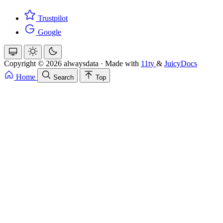
Trustpilot
Google
Copyright © 2026 alwaysdata
·
Made with
11ty
&
JuicyDocs
Home
Search
Top