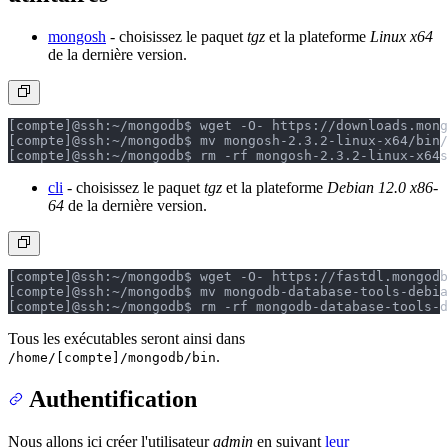
mongosh
- choisissez le paquet
tgz
et la plateforme
Linux x64
de la dernière version.
[compte]@ssh:~/mongodb$ wget -O- https://downloads.mong
[compte]@ssh:~/mongodb$ mv mongosh-2.3.2-linux-x64/bin/
[compte]@ssh:~/mongodb$ rm -rf mongosh-2.3.2-linux-x64
s
cli
- choisissez le paquet
tgz
et la plateforme
Debian 12.0 x86-
64
de la dernière version.
[compte]@ssh:~/mongodb$ wget -O- https://fastdl.mongodb
[compte]@ssh:~/mongodb$ mv mongodb-database-tools-debia
[compte]@ssh:~/mongodb$ rm -rf mongodb-database-tools-d
Tous les exécutables seront ainsi dans
.
/home/[compte]/mongodb/bin
Authentification
Nous allons ici créer l'utilisateur
admin
en suivant
leur