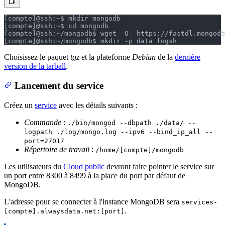
[compte]@ssh:~$ mkdir mongodb
[compte]@ssh:~$ cd mongodb
[compte]@ssh:~/mongodb$ wget -O- https://fastdl.mongodb
[compte]@ssh:~/mongodb$ mkdir -p data log
sh
Choisissez le paquet
tgz
et la plateforme
Debian
de la
dernière
version de la tarball
.
Lancement du service
Créez un
service
avec les détails suivants :
Commande
:
./bin/mongod --dbpath ./data/ --
logpath ./log/mongo.log --ipv6 --bind_ip_all --
port=27017
Répertoire de travail
:
/home/[compte]/mongodb
Les utilisateurs du
Cloud public
devront faire pointer le service sur
un port entre 8300 à 8499 à la place du port par défaut de
MongoDB.
L'adresse pour se connecter à l'instance MongoDB sera
services-
.
[compte].alwaysdata.net:[port]