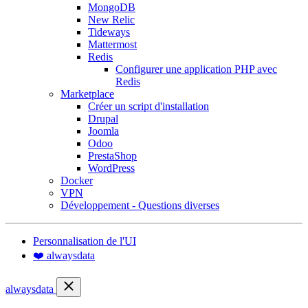
MongoDB
New Relic
Tideways
Mattermost
Redis
Configurer une application PHP avec
Redis
Marketplace
Créer un script d'installation
Drupal
Joomla
Odoo
PrestaShop
WordPress
Docker
VPN
Développement - Questions diverses
Personnalisation de l'UI
❤️ alwaysdata
alwaysdata