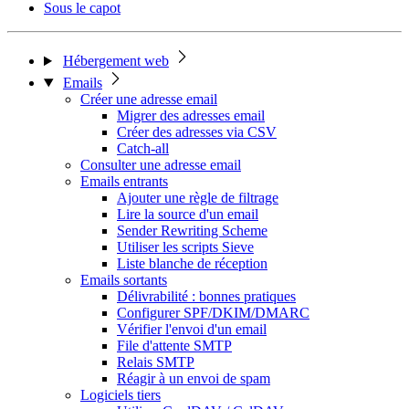
Sous le capot
Hébergement web
Emails
Créer une adresse email
Migrer des adresses email
Créer des adresses via CSV
Catch-all
Consulter une adresse email
Emails entrants
Ajouter une règle de filtrage
Lire la source d'un email
Sender Rewriting Scheme
Utiliser les scripts Sieve
Liste blanche de réception
Emails sortants
Délivrabilité : bonnes pratiques
Configurer SPF/DKIM/DMARC
Vérifier l'envoi d'un email
File d'attente SMTP
Relais SMTP
Réagir à un envoi de spam
Logiciels tiers