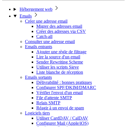
Hébergement web
Emails
Créer une adresse email
Migrer des adresses email
Créer des adresses via CSV
Catch-all
Consulter une adresse email
Emails entrants
Ajouter une règle de filtrage
Lire la source d'un email
Sender Rewriting Scheme
Utiliser les scripts Sieve
Liste blanche de réception
Emails sortants
Délivrabilité : bonnes pratiques
Configurer SPF/DKIM/DMARC
Vérifier l'envoi d'un email
File d'attente SMTP
Relais SMTP
Réagir à un envoi de spam
Logiciels tiers
Utiliser CardDAV / CalDAV
Configurer Mail (Apple/iOS)