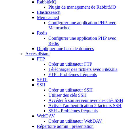
RabbitMQ
Plugin de management de RabbitMQ
Elasticsearch
Memcached
Configurer une application PHP avec
Memcached
Redis
Configurer une application PHP avec
Redis
Dupliquer une base de données
Accès distant
FTP
Créer un utilisateur FTP
Télécharger des fichiers avec FileZilla
FTP - Problèmes fréquents
SFTP
SSH
Créer un utilisateur SSH
Utiliser des clés SSH
Accéder à son serveur avec des clés SSH
Activer l'authentification 2 facteurs SSH
SSH - Problèmes fréquents
WebDAV
Créer un utilisateur WebDAV
Répertoire admin : présentation