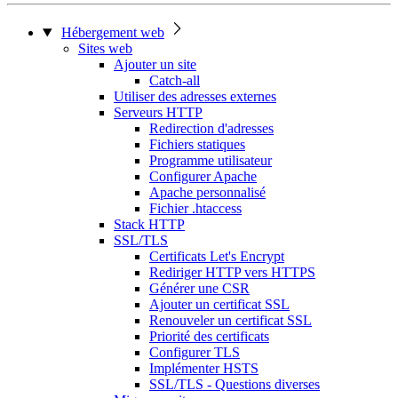
Hébergement web
Sites web
Ajouter un site
Catch-all
Utiliser des adresses externes
Serveurs HTTP
Redirection d'adresses
Fichiers statiques
Programme utilisateur
Configurer Apache
Apache personnalisé
Fichier .htaccess
Stack HTTP
SSL/TLS
Certificats Let's Encrypt
Rediriger HTTP vers HTTPS
Générer une CSR
Ajouter un certificat SSL
Renouveler un certificat SSL
Priorité des certificats
Configurer TLS
Implémenter HSTS
SSL/TLS - Questions diverses