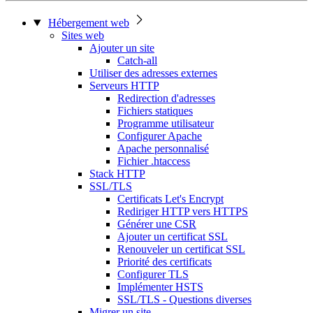
Hébergement web
Sites web
Ajouter un site
Catch-all
Utiliser des adresses externes
Serveurs HTTP
Redirection d'adresses
Fichiers statiques
Programme utilisateur
Configurer Apache
Apache personnalisé
Fichier .htaccess
Stack HTTP
SSL/TLS
Certificats Let's Encrypt
Rediriger HTTP vers HTTPS
Générer une CSR
Ajouter un certificat SSL
Renouveler un certificat SSL
Priorité des certificats
Configurer TLS
Implémenter HSTS
SSL/TLS - Questions diverses
Migrer un site