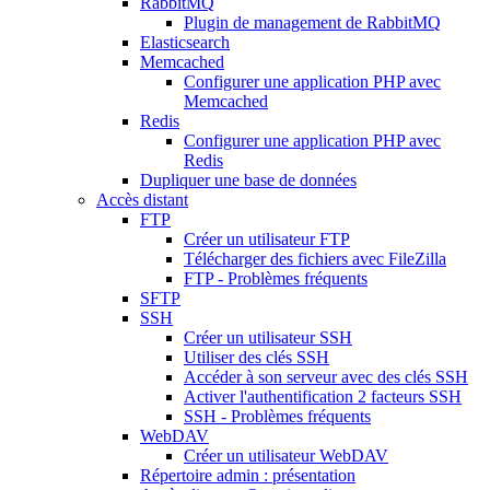
RabbitMQ
Plugin de management de RabbitMQ
Elasticsearch
Memcached
Configurer une application PHP avec
Memcached
Redis
Configurer une application PHP avec
Redis
Dupliquer une base de données
Accès distant
FTP
Créer un utilisateur FTP
Télécharger des fichiers avec FileZilla
FTP - Problèmes fréquents
SFTP
SSH
Créer un utilisateur SSH
Utiliser des clés SSH
Accéder à son serveur avec des clés SSH
Activer l'authentification 2 facteurs SSH
SSH - Problèmes fréquents
WebDAV
Créer un utilisateur WebDAV
Répertoire admin : présentation