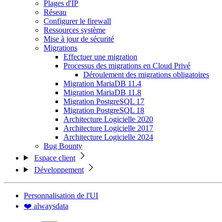
Plages d'IP
Réseau
Configurer le firewall
Ressources système
Mise à jour de sécurité
Migrations
Effectuer une migration
Processus des migrations en Cloud Privé
Déroulement des migrations obligatoires
Migration MariaDB 11.4
Migration MariaDB 11.8
Migration PostgreSQL 17
Migration PostgreSQL 18
Architecture Logicielle 2020
Architecture Logicielle 2017
Architecture Logicielle 2024
Bug Bounty
Espace client
Développement
Personnalisation de l'UI
❤️ alwaysdata