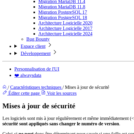
Migration MariaDB 11.4
Migration MariaDB 11.8
Migration PostgreSQL 17
Migration PostgreSQL 18
Architecture Logicielle 2020
Architecture Logicielle 2017
Architecture Logicielle 2024
Bug Bounty
Espace client
Développement
Personnalisation de l'UI
❤️ alwaysdata
/
Caractéristiques techniques
/
Mises à jour de sécurité
Éditer cette page
Voir les sources
Mises à jour de sécurité
Les logiciels sont mis à jour régulièrement et même immédiatement (< 2
sécurité sont appliqués sans changer le numéro de version
.
Celui-ci
ne peut
donc être déterminant pour savoir si une faille est co