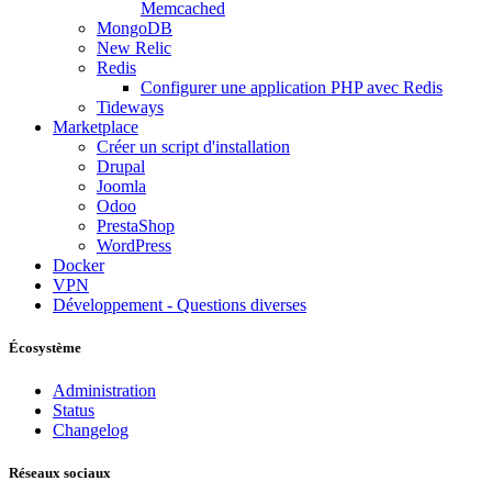
Memcached
MongoDB
New Relic
Redis
Configurer une application PHP avec Redis
Tideways
Marketplace
Créer un script d'installation
Drupal
Joomla
Odoo
PrestaShop
WordPress
Docker
VPN
Développement - Questions diverses
Écosystème
Administration
Status
Changelog
Réseaux sociaux