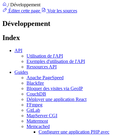
/
Développement
Éditer cette page
Voir les sources
Développement
Index
API
Utilisation de l'API
Exemples d'utilisation de l'API
Ressources API
Guides
Apache PageSpeed
Blackfire
Bloquer des visites via GeoIP
CouchDB
Déployer une application React
FFmpeg
GitLab
MapServer CGI
Mattermost
Memcached
Configurer une application PHP avec