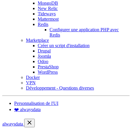
MongoDB
New Relic
Tideways
Mattermost
Redis
Configurer une application PHP avec
Redis
Marketplace
Créer un script d'installation
Drupal
Joomla
Odoo
PrestaShop
WordPress
Docker
VPN
Développement - Questions diverses
Personnalisation de l'UI
❤️ alwaysdata
alwaysdata