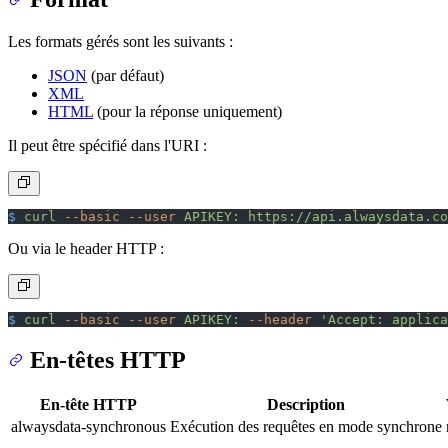
Les formats gérés sont les suivants :
JSON
(par défaut)
XML
HTML
(pour la réponse uniquement)
Il peut être spécifié dans l'URI :
$
 curl
 --basic
 --user
 APIKEY:
 https://api.alwaysdata.co
Ou via le header HTTP :
$
 curl
 --basic
 --user
 APIKEY:
 --header
 'Accept: applica
En-têtes HTTP
En-tête HTTP
Description
alwaysdata-synchronous
Exécution des requêtes en mode synchrone