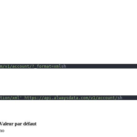
m/v1/account/?_format=xml
sh
tion/xml'
 https://api.alwaysdata.com/v1/account/
sh
Valeur par défaut
no