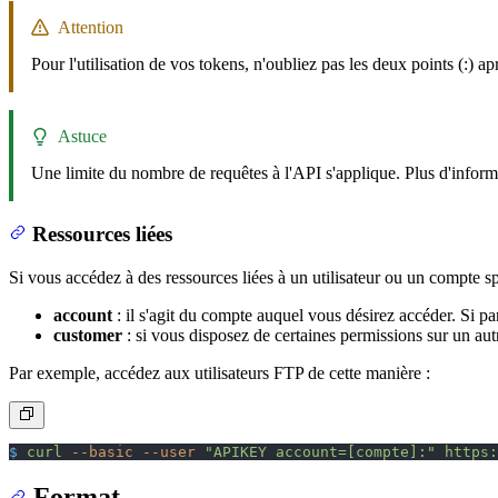
Attention
Pour l'utilisation de vos tokens, n'oubliez pas les deux points (:) ap
Astuce
Une limite du nombre de requêtes à l'API s'applique. Plus d'infor
Ressources liées
Si vous accédez à des ressources liées à un utilisateur ou un compte spé
account
: il s'agit du compte auquel vous désirez accéder. Si 
customer
: si vous disposez de certaines permissions sur un autr
Par exemple, accédez aux utilisateurs FTP de cette manière :
$
 curl
 --basic
 --user
 "APIKEY account=[compte]:"
 https:
Format