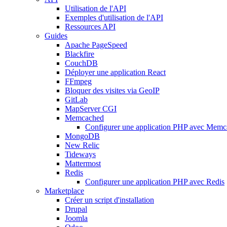
Utilisation de l'API
Exemples d'utilisation de l'API
Ressources API
Guides
Apache PageSpeed
Blackfire
CouchDB
Déployer une application React
FFmpeg
Bloquer des visites via GeoIP
GitLab
MapServer CGI
Memcached
Configurer une application PHP avec Mem
MongoDB
New Relic
Tideways
Mattermost
Redis
Configurer une application PHP avec Redis
Marketplace
Créer un script d'installation
Drupal
Joomla