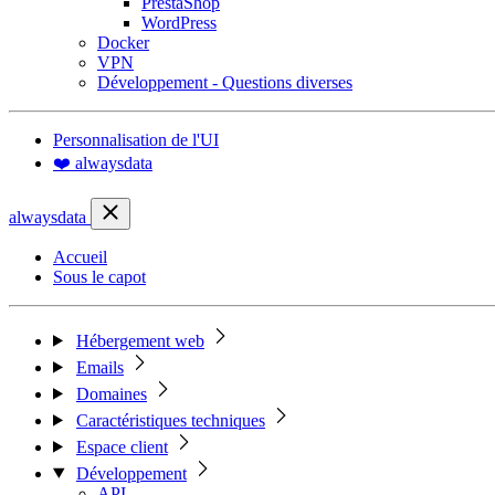
PrestaShop
WordPress
Docker
VPN
Développement - Questions diverses
Personnalisation de l'UI
❤️ alwaysdata
alwaysdata
Accueil
Sous le capot
Hébergement web
Emails
Domaines
Caractéristiques techniques
Espace client
Développement
API