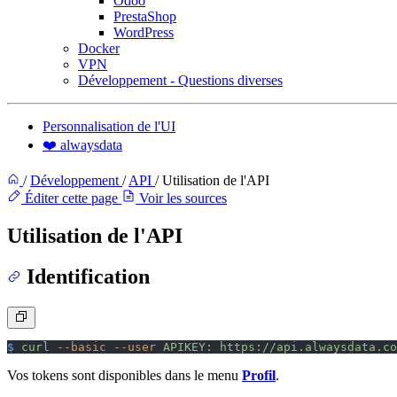
Odoo
PrestaShop
WordPress
Docker
VPN
Développement - Questions diverses
Personnalisation de l'UI
❤️ alwaysdata
/
Développement
/
API
/
Utilisation de l'API
Éditer cette page
Voir les sources
Utilisation de l'API
Identification
$
 curl
 --basic
 --user
 APIKEY:
 https://api.alwaysdata.co
Vos tokens sont disponibles dans le menu
Profil
.