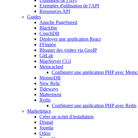
Utilisation de l'API
Exemples d'utilisation de l'API
Ressources API
Guides
Apache PageSpeed
Blackfire
CouchDB
Déployer une application React
FFmpeg
Bloquer des visites via GeoIP
GitLab
MapServer CGI
Memcached
Configurer une application PHP avec Mem
MongoDB
New Relic
Tideways
Mattermost
Redis
Configurer une application PHP avec Redis
Marketplace
Créer un script d'installation
Drupal
Joomla
Odoo