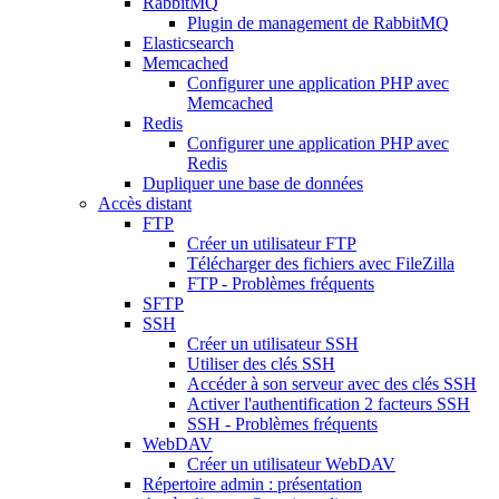
RabbitMQ
Plugin de management de RabbitMQ
Elasticsearch
Memcached
Configurer une application PHP avec
Memcached
Redis
Configurer une application PHP avec
Redis
Dupliquer une base de données
Accès distant
FTP
Créer un utilisateur FTP
Télécharger des fichiers avec FileZilla
FTP - Problèmes fréquents
SFTP
SSH
Créer un utilisateur SSH
Utiliser des clés SSH
Accéder à son serveur avec des clés SSH
Activer l'authentification 2 facteurs SSH
SSH - Problèmes fréquents
WebDAV
Créer un utilisateur WebDAV
Répertoire admin : présentation