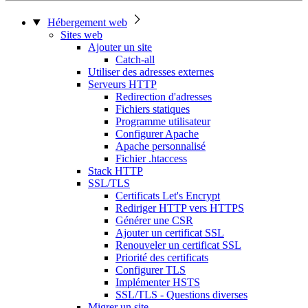
Hébergement web
Sites web
Ajouter un site
Catch-all
Utiliser des adresses externes
Serveurs HTTP
Redirection d'adresses
Fichiers statiques
Programme utilisateur
Configurer Apache
Apache personnalisé
Fichier .htaccess
Stack HTTP
SSL/TLS
Certificats Let's Encrypt
Rediriger HTTP vers HTTPS
Générer une CSR
Ajouter un certificat SSL
Renouveler un certificat SSL
Priorité des certificats
Configurer TLS
Implémenter HSTS
SSL/TLS - Questions diverses
Migrer un site