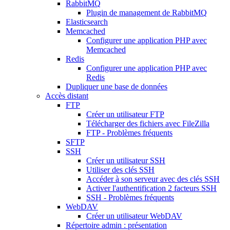
RabbitMQ
Plugin de management de RabbitMQ
Elasticsearch
Memcached
Configurer une application PHP avec
Memcached
Redis
Configurer une application PHP avec
Redis
Dupliquer une base de données
Accès distant
FTP
Créer un utilisateur FTP
Télécharger des fichiers avec FileZilla
FTP - Problèmes fréquents
SFTP
SSH
Créer un utilisateur SSH
Utiliser des clés SSH
Accéder à son serveur avec des clés SSH
Activer l'authentification 2 facteurs SSH
SSH - Problèmes fréquents
WebDAV
Créer un utilisateur WebDAV
Répertoire admin : présentation