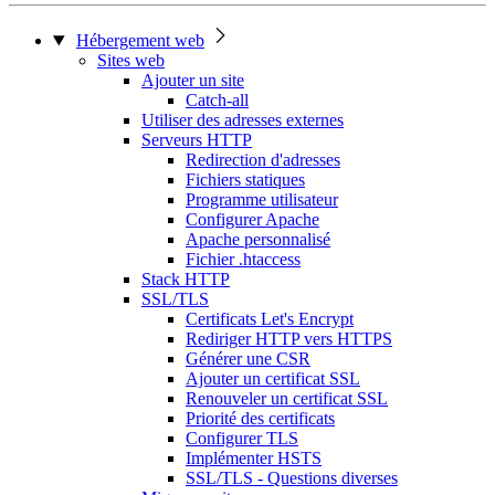
Hébergement web
Sites web
Ajouter un site
Catch-all
Utiliser des adresses externes
Serveurs HTTP
Redirection d'adresses
Fichiers statiques
Programme utilisateur
Configurer Apache
Apache personnalisé
Fichier .htaccess
Stack HTTP
SSL/TLS
Certificats Let's Encrypt
Rediriger HTTP vers HTTPS
Générer une CSR
Ajouter un certificat SSL
Renouveler un certificat SSL
Priorité des certificats
Configurer TLS
Implémenter HSTS
SSL/TLS - Questions diverses