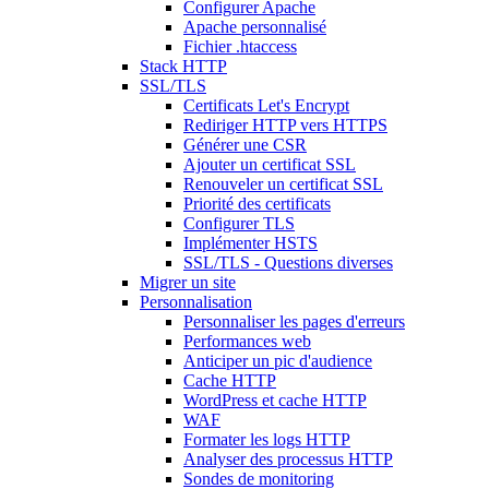
Configurer Apache
Apache personnalisé
Fichier .htaccess
Stack HTTP
SSL/TLS
Certificats Let's Encrypt
Rediriger HTTP vers HTTPS
Générer une CSR
Ajouter un certificat SSL
Renouveler un certificat SSL
Priorité des certificats
Configurer TLS
Implémenter HSTS
SSL/TLS - Questions diverses
Migrer un site
Personnalisation
Personnaliser les pages d'erreurs
Performances web
Anticiper un pic d'audience
Cache HTTP
WordPress et cache HTTP
WAF
Formater les logs HTTP
Analyser des processus HTTP
Sondes de monitoring