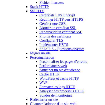
Fichier .htaccess
Stack HTTP
SSL/TLS
Certificats Let's Encrypt
Rediriger HTTP vers HTTPS
Générer une CSR
Ajouter un certificat SSL
Renouveler un certificat SSL
Priorité des certificats
Configurer TLS
Implémenter HSTS
SSL/TLS - Questions diverses
Migrer un site
Personnalisation
Personnaliser les pages d'erreurs
Performances web
Anticiper un pic d'audience
Cache HTTP
WordPress et cache HTTP
WAF
Formater les logs HTTP
Analyser des processus HTTP
Sondes de monitoring
Redémarrer un site
Changer l'adresse d'un site web