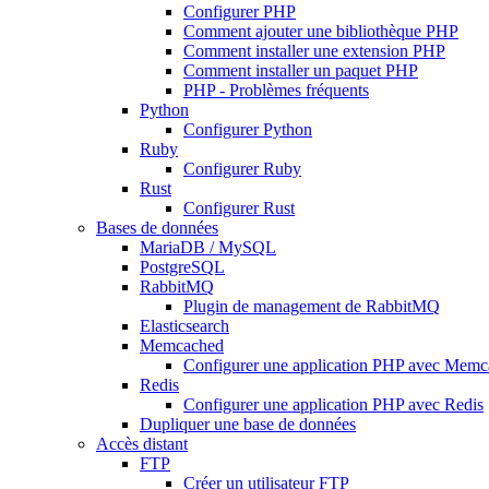
Configurer PHP
Comment ajouter une bibliothèque PHP
Comment installer une extension PHP
Comment installer un paquet PHP
PHP - Problèmes fréquents
Python
Configurer Python
Ruby
Configurer Ruby
Rust
Configurer Rust
Bases de données
MariaDB / MySQL
PostgreSQL
RabbitMQ
Plugin de management de RabbitMQ
Elasticsearch
Memcached
Configurer une application PHP avec Mem
Redis
Configurer une application PHP avec Redis
Dupliquer une base de données
Accès distant
FTP
Créer un utilisateur FTP