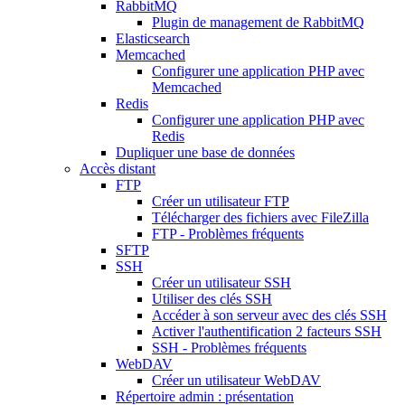
RabbitMQ
Plugin de management de RabbitMQ
Elasticsearch
Memcached
Configurer une application PHP avec
Memcached
Redis
Configurer une application PHP avec
Redis
Dupliquer une base de données
Accès distant
FTP
Créer un utilisateur FTP
Télécharger des fichiers avec FileZilla
FTP - Problèmes fréquents
SFTP
SSH
Créer un utilisateur SSH
Utiliser des clés SSH
Accéder à son serveur avec des clés SSH
Activer l'authentification 2 facteurs SSH
SSH - Problèmes fréquents
WebDAV
Créer un utilisateur WebDAV
Répertoire admin : présentation