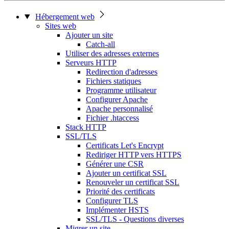
Hébergement web
Sites web
Ajouter un site
Catch-all
Utiliser des adresses externes
Serveurs HTTP
Redirection d'adresses
Fichiers statiques
Programme utilisateur
Configurer Apache
Apache personnalisé
Fichier .htaccess
Stack HTTP
SSL/TLS
Certificats Let's Encrypt
Rediriger HTTP vers HTTPS
Générer une CSR
Ajouter un certificat SSL
Renouveler un certificat SSL
Priorité des certificats
Configurer TLS
Implémenter HSTS
SSL/TLS - Questions diverses
Migrer un site