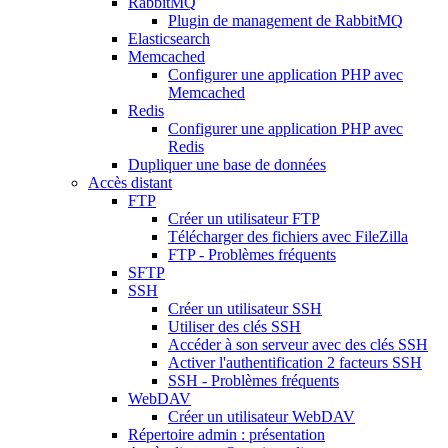
RabbitMQ
Plugin de management de RabbitMQ
Elasticsearch
Memcached
Configurer une application PHP avec
Memcached
Redis
Configurer une application PHP avec
Redis
Dupliquer une base de données
Accès distant
FTP
Créer un utilisateur FTP
Télécharger des fichiers avec FileZilla
FTP - Problèmes fréquents
SFTP
SSH
Créer un utilisateur SSH
Utiliser des clés SSH
Accéder à son serveur avec des clés SSH
Activer l'authentification 2 facteurs SSH
SSH - Problèmes fréquents
WebDAV
Créer un utilisateur WebDAV
Répertoire admin : présentation