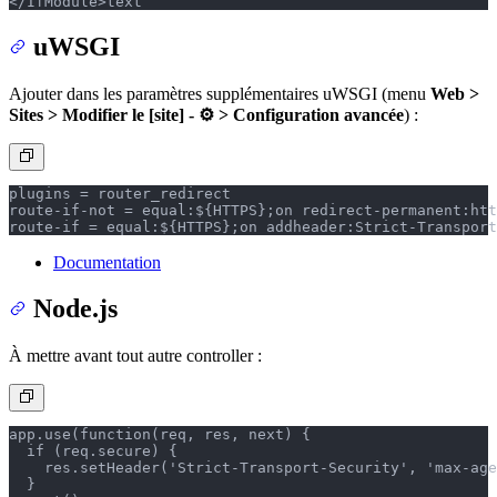
</IfModule>
text
uWSGI
Ajouter dans les paramètres supplémentaires uWSGI (menu
Web >
Sites > Modifier le [site] - ⚙️ > Configuration avancée
) :
plugins = router_redirect
route-if-not = equal:${HTTPS};on redirect-permanent:htt
route-if = equal:${HTTPS};on addheader:Strict-Transport
Documentation
Node.js
À mettre avant tout autre controller :
app.use(function(req, res, next) {
  if (req.secure) {
    res.setHeader('Strict-Transport-Security', 'max-age
  }