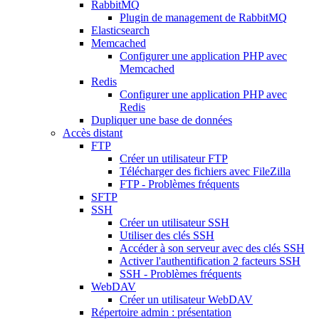
RabbitMQ
Plugin de management de RabbitMQ
Elasticsearch
Memcached
Configurer une application PHP avec
Memcached
Redis
Configurer une application PHP avec
Redis
Dupliquer une base de données
Accès distant
FTP
Créer un utilisateur FTP
Télécharger des fichiers avec FileZilla
FTP - Problèmes fréquents
SFTP
SSH
Créer un utilisateur SSH
Utiliser des clés SSH
Accéder à son serveur avec des clés SSH
Activer l'authentification 2 facteurs SSH
SSH - Problèmes fréquents
WebDAV
Créer un utilisateur WebDAV
Répertoire admin : présentation