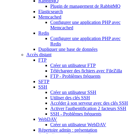
RabbitMQ
Plugin de management de RabbitMQ
Elasticsearch
Memcached
Configurer une application PHP avec
Memcached
Redis
Configurer une application PHP avec
Redis
Dupliquer une base de données
Accès distant
FTP
Créer un utilisateur FTP
Télécharger des fichiers avec FileZilla
FTP - Problèmes fréquents
SFTP
SSH
Créer un utilisateur SSH
Utiliser des clés SSH
Accéder à son serveur avec des clés SSH
Activer l'authentification 2 facteurs SSH
SSH - Problèmes fréquents
WebDAV
Créer un utilisateur WebDAV
Répertoire admin : présentation