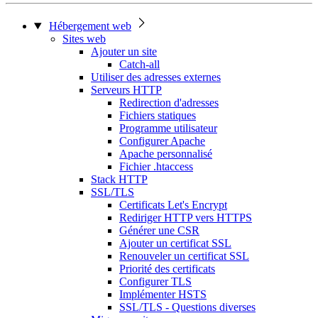
Hébergement web
Sites web
Ajouter un site
Catch-all
Utiliser des adresses externes
Serveurs HTTP
Redirection d'adresses
Fichiers statiques
Programme utilisateur
Configurer Apache
Apache personnalisé
Fichier .htaccess
Stack HTTP
SSL/TLS
Certificats Let's Encrypt
Rediriger HTTP vers HTTPS
Générer une CSR
Ajouter un certificat SSL
Renouveler un certificat SSL
Priorité des certificats
Configurer TLS
Implémenter HSTS
SSL/TLS - Questions diverses