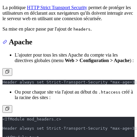
La politique
HTTP Strict Transport Security
permet de protéger les
utilisateurs en déclarant aux navigateurs qu'ils doivent interagir avec
le serveur web en utilisant une connexion sécurisée.
Sa mise en place passe par l'ajout de
.
headers
Apache
L'ajouter pour tous les sites Apache du compte via les
directives globales (menu
Web > Configuration > Apache
) :
Header always set Strict-Transport-Security "max-age=31
Ou pour chaque site via l'ajout au début du
créé à
.htaccess
la racine des sites :
<IfModule mod_headers.c>
Header always set Strict-Transport-Security "max-age=31