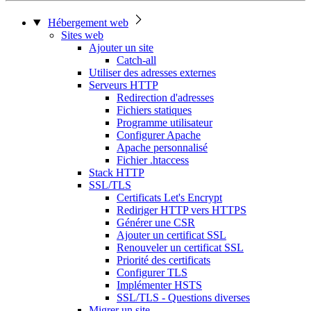
Hébergement web
Sites web
Ajouter un site
Catch-all
Utiliser des adresses externes
Serveurs HTTP
Redirection d'adresses
Fichiers statiques
Programme utilisateur
Configurer Apache
Apache personnalisé
Fichier .htaccess
Stack HTTP
SSL/TLS
Certificats Let's Encrypt
Rediriger HTTP vers HTTPS
Générer une CSR
Ajouter un certificat SSL
Renouveler un certificat SSL
Priorité des certificats
Configurer TLS
Implémenter HSTS
SSL/TLS - Questions diverses
Migrer un site