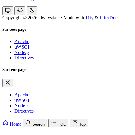
Copyright © 2026 alwaysdata
·
Made with
11ty
&
JuicyDocs
Sur cette page
Apache
uWSGI
Node.js
Directives
Sur cette page
Apache
uWSGI
Node.js
Directives
Home
Search
TOC
Top