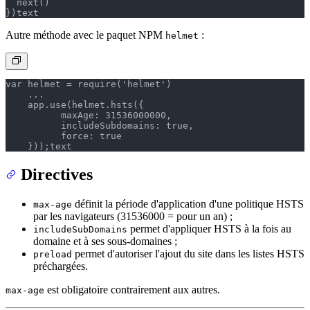
  next()
})
text
Autre méthode avec le paquet NPM
:
helmet
var helmet = require('helmet')
    ... 
    app.use(helmet.hsts({
          maxAge: 31536000000,
          includeSubdomains: true,
          force: true
    }));
text
Directives
définit la période d'application d'une politique HSTS
max-age
par les navigateurs (31536000 = pour un an) ;
permet d'appliquer HSTS à la fois au
includeSubDomains
domaine et à ses sous-domaines ;
permet d'autoriser l'ajout du site dans les listes HSTS
preload
préchargées.
est obligatoire contrairement aux autres.
max-age