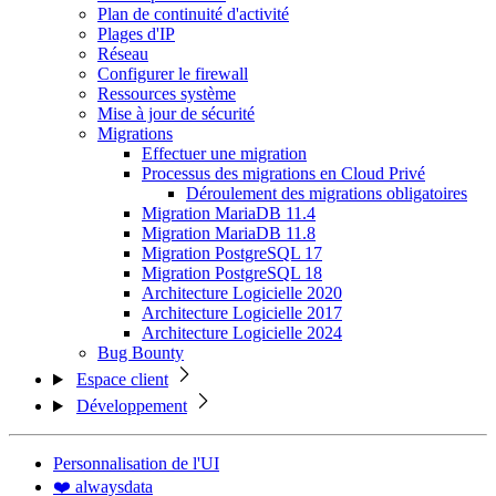
Plan de continuité d'activité
Plages d'IP
Réseau
Configurer le firewall
Ressources système
Mise à jour de sécurité
Migrations
Effectuer une migration
Processus des migrations en Cloud Privé
Déroulement des migrations obligatoires
Migration MariaDB 11.4
Migration MariaDB 11.8
Migration PostgreSQL 17
Migration PostgreSQL 18
Architecture Logicielle 2020
Architecture Logicielle 2017
Architecture Logicielle 2024
Bug Bounty
Espace client
Développement
Personnalisation de l'UI
❤️ alwaysdata